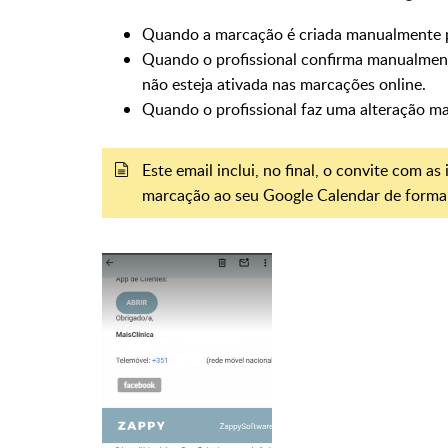
Quando a marcação é criada manualmente p
Quando o profissional confirma manualmen
não esteja ativada nas marcações online.
Quando o profissional faz uma alteração m
Este email inclui, no final, o convite com a
marcação ao seu Google Calendar de forma f