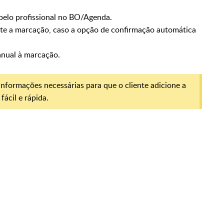
elo profissional no BO/Agenda.
te a marcação, caso a opção de confirmação automática
anual à marcação.
s informações necessárias para que o cliente adicione a
ácil e rápida.