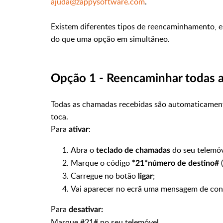
ajuda@zappysoftware.com
.
Existem diferentes tipos de reencaminhamento, 
do que uma opção em simultâneo.
Opção 1 - Reencaminhar todas a
Todas as chamadas recebidas são automaticament
toca.
Para
:
ativar
Abra o
do seu telemó
teclado de chamadas
Marque o código
*21*número de destino#
Carregue no botão
;
ligar
Vai aparecer no ecrã uma mensagem de con
Para
desativar:
Marque #21# no seu telemóvel.