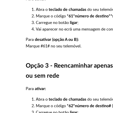
Abra o
do seu telemó
teclado de chamadas
Marque o código
*61*número de destino*
Carregue no botão
;
ligar
Vai aparecer no ecrã uma mensagem de con
Para
desativar (opção A ou B):
Marque #61# no seu telemóvel.
Opção 3 - Reencaminhar apenas
ou sem rede
Para
ativar:
Abra o
do seu telemó
teclado de chamadas
Marque o código
*62*número de destino#
Carregue no botão
;
ligar