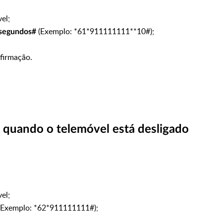
vel;
(Exemplo: *61*911111111**10#);
*segundos#
firmação.
 quando o telemóvel está desligado
vel;
(Exemplo: *62*911111111#);