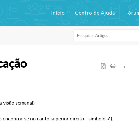
Início
Centro de Ajuda
Fóru
cação
a visão semanal);
o encontra-se no canto superior direito - símbolo
).
✓